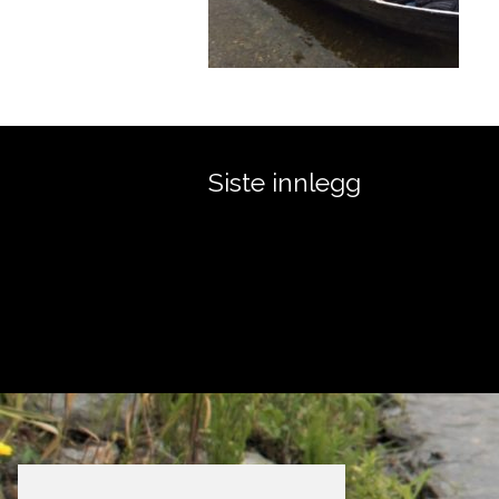
Siste innlegg
Laksefiske Grande Gaard
Namsen Golfbane – VTG
ÅRETS ELGJAKT ER BORTLEID: