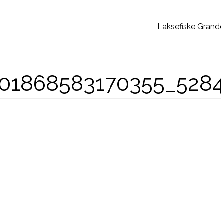
Laksefiske Grand
001868583170355_528