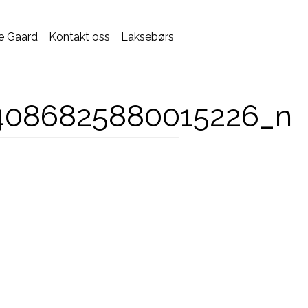
e Gaard
Kontakt oss
Laksebørs
4086825880015226_n