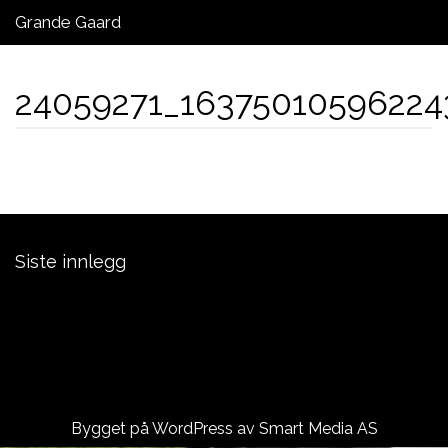
Grande Gaard
Laksefiske Grande Gaard
24059271_16375010596224
Kontakt oss
Laksebørs
Siste innlegg
Laksefiske Grande Gaard
Namsen Golfbane – VTG
ÅRETS ELGJAKT ER BORTLEID:)
Bygget på WordPress av
Smart Media AS