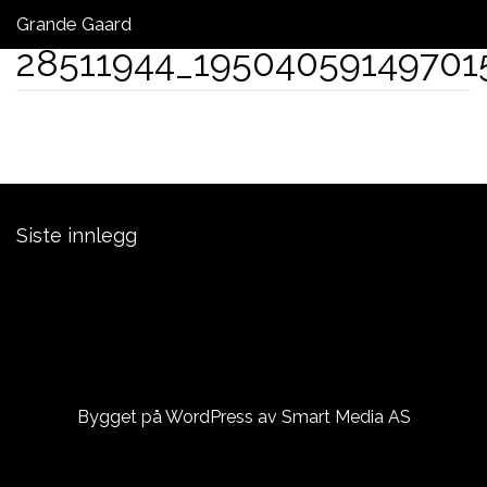
Grande Gaard
28511944_19504059149701
Laksefiske Grande Gaard
Kontakt oss
Laksebørs
Siste innlegg
Laksefiske Grande Gaard
Namsen Golfbane – VTG
ÅRETS ELGJAKT ER BORTLEID:)
Bygget på WordPress av
Smart Media AS