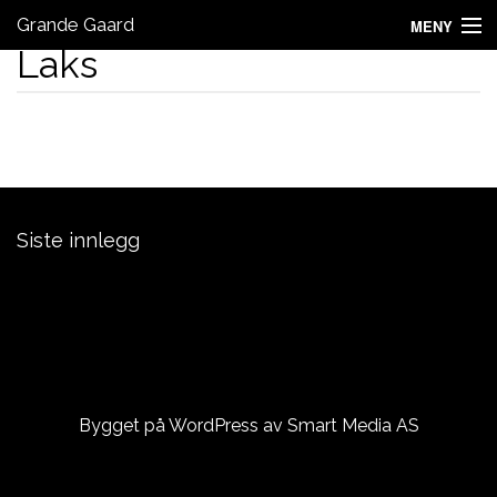
Grande Gaard
MENY
Laks
Laksefiske Grande Gaard
Kontakt oss
Laksebørs
Siste innlegg
Laksefiske Grande Gaard
Namsen Golfbane – VTG
ÅRETS ELGJAKT ER BORTLEID:)
Bygget på WordPress av
Smart Media AS