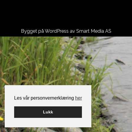
ÅRETS ELGJAKT ER BORTLEID:)
Bygget på WordPress av
Smart Media AS
Les vår personvernerklæring
her
Lukk