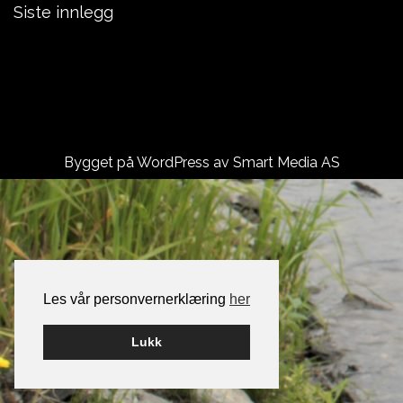
Siste innlegg
Laksefiske Grande Gaard
Namsen Golfbane – VTG
ÅRETS ELGJAKT ER BORTLEID:)
Bygget på WordPress av
Smart Media AS
Les vår personvernerklæring
her
Lukk