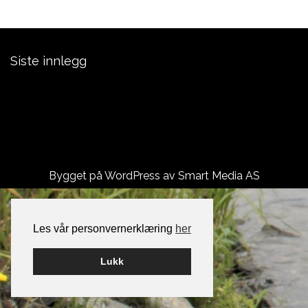
Siste innlegg
Laksefiske Grande Gaard
Namsen Golfbane – VTG
ÅRETS ELGJAKT ER BORTLEID:)
Bygget på WordPress av
Smart Media AS
Les vår personvernerklæring
her
Lukk